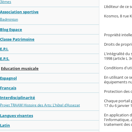
3èmes
L’éditeur de ce s
Association sportive
Kosmos, 8 rue 
Badminton
Blog Espace
Propriété intelle
Classe Patrimoine
Droits de proprié
E.P.I.
L'intégralité du
1998 (article L 
E.P.S.
Conditions d'uti
Education musicale
En utilisant ce 
Espagnol
équipements nu
Français
Protection des 
Interdisciplinarité
Chaque portail p
Projet TRAAM Histoire des Arts: L'hôtel d'Assezat
17 du 6 janvier 1
En application d
Langues vivantes
l'informatique, 
traitement des 
Latin