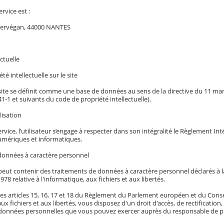
ervice est :
Kervégan, 44000 NANTES
ctuelle
té intellectuelle sur le site
 site se définit comme une base de données au sens de la directive du 11 mars 
341-1 et suivants du code de propriété intellectuelle).
lisation
service, l’utilisateur s’engage à respecter dans son intégralité le Règlement I
mériques et informatiques.
données à caractère personnel
eut contenir des traitements de données à caractère personnel déclarés à la 
978 relative à l'informatique, aux fichiers et aux libertés.
es articles 15, 16, 17 et 18 du Règlement du Parlement européen et du Conseil 
aux fichiers et aux libertés, vous disposez d'un droit d'accès, de rectificatio
données personnelles que vous pouvez exercer auprès du responsable de pu