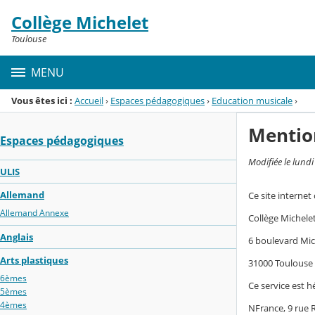
Panneau de gestion des cookies
Collège Michelet
Menu de la rubrique
Contenu
Toulouse
MENU
Vous êtes ici :
Accueil
›
Espaces pédagogiques
›
Education musicale
›
Mentio
Espaces pédagogiques
Modifiée le lund
ULIS
Allemand
Ce site internet
Allemand Annexe
Collège Michele
Anglais
6 boulevard Mic
Arts plastiques
31000 Toulouse
6èmes
Ce service est h
5èmes
4èmes
NFrance, 9 rue