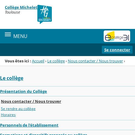
Panneau de gestion des cookies
Collège Michelet
Menu de la rubrique
Contenu
Toulouse
MENU
Se connecter
Vous êtes ici :
Accueil
›
Le collège
›
Nous contacter / Nous trouver
›
Le collège
Présentation du Collège
Nous contacter / Nous trouver
Se rendre au collège
Horaires
Personnels de l'établissement