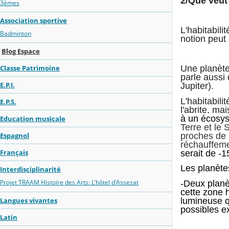
2/Que veut 
3èmes
Association sportive
L'habitabili
Badminton
notion peut 
Blog Espace
Une planète 
Classe Patrimoine
parle aussi
E.P.I.
Jupiter).
L'habitabili
E.P.S.
l'abrite, m
à un
écosy
Education musicale
Terre et le 
proches de 
Espagnol
réchauffeme
Français
serait de -1
Les planète
Interdisciplinarité
Projet TRAAM Histoire des Arts: L'hôtel d'Assezat
-Deux planè
cette zone h
Langues vivantes
lumineuse qu
possibles e
Latin