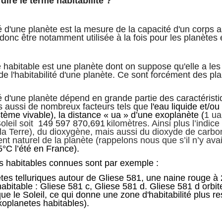
dire le terme habitabilité ?
té d'une planète est la mesure de la capacité d'un corps a
donc être notamment utilisée à la fois pour les planètes et
habitable est une planète dont on suppose qu'elle a les c
 de l'habitabilité d'une planète. Ce sont forcément des
té d'une planète dépend en grande partie des caractéristi
ais aussi de nombreux facteurs tels que
l'
eau
liquide et/o
stème
vivable), la distance « ua » d’une exoplanète (
1 ua
Soleil soit
149 597 870,691
kilomètres. Ainsi plus l’indic
la Terre), du dioxygène, mais aussi du dioxyde de car
nt naturel de la planète (rappelons nous que s’il n’y av
5°C l’été en France).
s habitables connues sont par exemple :
tes telluriques autour de Gliese 581, une naine rouge à 
abitable : Gliese 581 c, Gliese 581 d. Gliese 581 d orbit
e le Soleil, ce qui donne une zone d'habitabilité plus r
xoplanetes habitables).