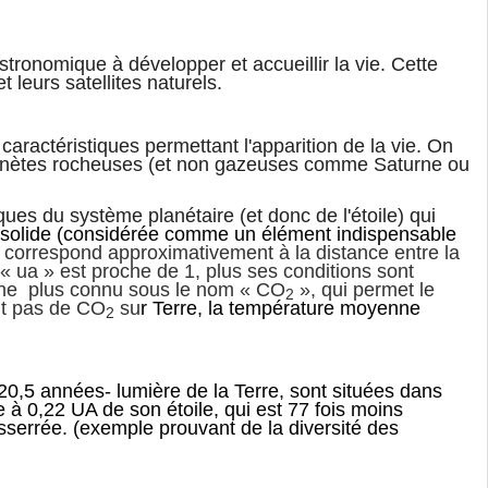
stronomique à développer et accueillir la vie. Cette
 leurs satellites naturels.
aractéristiques permettant l'apparition de la vie. On
 planètes rocheuses (et non gazeuses comme Saturne ou
ques du système planétaire (et donc de l'étoile) qui
u solide (considérée comme un élément indispensable
 correspond approximativement à la distance entre la
e « ua » est proche de 1, plus ses conditions sont
bone plus connu sous le nom « CO
», qui permet le
2
ait pas de CO
su
r Terre, la température moyenne
2
20,5 années- lumière de la Terre, sont situées dans
e à 0,22 UA de son étoile, qui est 77 fois moins
esserrée. (exemple prouvant de la diversité des