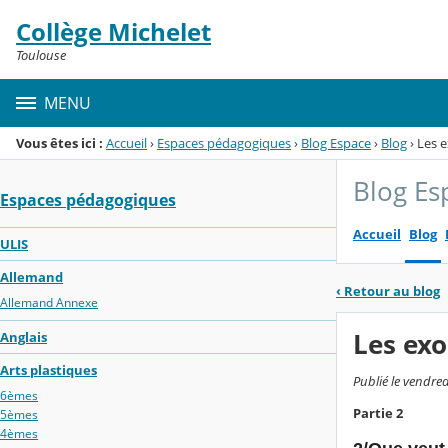
Panneau de gestion des cookies
Collège Michelet
Menu de la rubrique
Contenu
Toulouse
MENU
Vous êtes ici :
Accueil
›
Espaces pédagogiques
›
Blog Espace
›
Blog
›
Les e
Blog Es
Espaces pédagogiques
Accueil
Blog
ULIS
Allemand
‹
Retour au blog
Allemand Annexe
Les exo
Anglais
Arts plastiques
Publié le vendred
6èmes
Partie 2
5èmes
4èmes