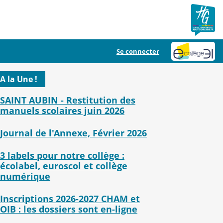
Se connecter
A la Une !
SAINT AUBIN - Restitution des
manuels scolaires juin 2026
Journal de l'Annexe, Février 2026
3 labels pour notre collège :
écolabel, euroscol et collège
numérique
Inscriptions 2026-2027 CHAM et
OIB : les dossiers sont en-ligne