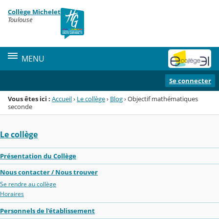
Panneau de gestion des cookies
Collège Michelet
Menu de la rubrique
Contenu
Toulouse
MENU
Se connecter
Vous êtes ici :
Accueil
›
Le collège
›
Blog
›
Objectif mathématiques
seconde
Le collège
Présentation du Collège
Nous contacter / Nous trouver
Se rendre au collège
Horaires
Personnels de l'établissement