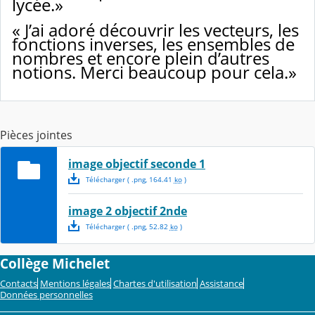
lycée.»
« J’ai adoré découvrir les vecteurs, les
fonctions inverses, les ensembles de
nombres et encore plein d’autres
notions. Merci beaucoup pour cela.»
Pièces jointes
image objectif seconde 1
Télécharger
( .
png
,
164.41
ko
)
image 2 objectif 2nde
Télécharger
( .
png
,
52.82
ko
)
Collège Michelet
Contacts
Mentions légales
Chartes d'utilisation
Assistance
Données personnelles