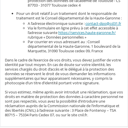
protection des données de l’académie de Toulouse - CS
87703 - 31077 Toulouse cedex 4
Pour un droit relatif à un traitement dont le responsable de
traitement est le Conseil départemental de la Haute-Garonne :
A l’adresse électronique suivante :
contact-dpo@cd31.fr
Via le formulaire en ligne prévu à cet effet accessible à
l’adresse suivante
https://services.haute-garonne.fr/
rubrique « Données personnelles »
Par courrier en vous adressant au : Conseil
départemental de la Haute-Garonne, 1 boulevard de la
Marquette, 31090 Toulouse cedex 09, France
Dans le cadre de l’exercice de vos droits, vous devez justifier de votre
identité par tout moyen. En cas de doute sur votre identité, les
services chargés du droit d’accès et le délégué à la protection des
données se réservent le droit de vous demander les informations
supplémentaires qui leur apparaissent nécessaires, y compris la
photocopie d’un titre d’identité portant votre signature.
Si vous estimez, même après avoir introduit une réclamation, que vos
droits en matière de protection des données à caractère personnel ne
sont pas respectés, vous avez la possibilité d’introduire une
réclamation auprès de la Commission nationale de l’informatique et
des libertés (CNIL) à l’adresse suivante : 3 Place de Fontenoy – TSA
80715 – 75334 Paris Cedex 07, ou sur le site cnil.fr.