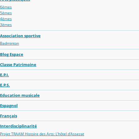
6èmes
5èmes
4èmes
3èmes
Association sportive
Badminton
Blog Espace
Classe Patrimoine
E.P.I.
E.P.S.
Education musicale
Espagnol
Français
Interdisciplinarité
Projet TRAAM Histoire des Arts: L'hôtel d'Assezat