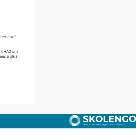
thétique"
es 6HA2 ont
ées a plus