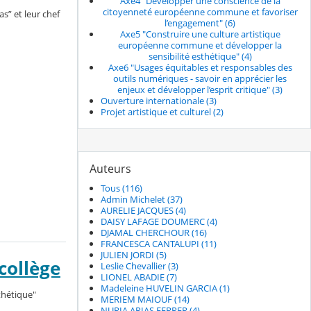
Axe4 "Développer une conscience de la
citoyenneté européenne commune et favoriser
s” et leur chef
l’engagement" (6)
Axe5 "Construire une culture artistique
européenne commune et développer la
sensibilité esthétique" (4)
Axe6 "Usages équitables et responsables des
outils numériques - savoir en apprécier les
enjeux et développer l’esprit critique" (3)
Ouverture internationale (3)
Projet artistique et culturel (2)
Auteurs
Tous (116)
Admin Michelet (37)
AURELIE JACQUES (4)
DAISY LAFAGE DOUMERC (4)
DJAMAL CHERCHOUR (16)
FRANCESCA CANTALUPI (11)
JULIEN JORDI (5)
collège
Leslie Chevallier (3)
LIONEL ABADIE (7)
Madeleine HUVELIN GARCIA (1)
thétique"
MERIEM MAIOUF (14)
NURIA ARIAS FERRER (4)