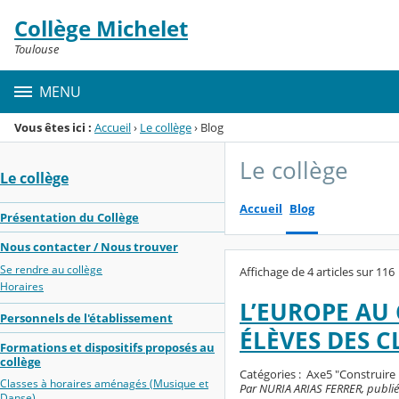
Panneau de gestion des cookies
Collège Michelet
Menu de la rubrique
Contenu
Toulouse
MENU
Vous êtes ici :
Accueil
›
Le collège
›
Blog
Le collège
Le collège
Accueil
Blog
Présentation du Collège
Nous contacter / Nous trouver
Se rendre au collège
Affichage de 4 articles sur 116
Horaires
L’EUROPE AU 
Personnels de l'établissement
ÉLÈVES DES 
Formations et dispositifs proposés au
collège
Catégories :
Axe5 "Construire 
Classes à horaires aménagés (Musique et
Par NURIA ARIAS FERRER, publié 
Danse)