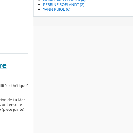
PERRINE ROELANDT (2)
YANN PUJOL (6)
re
lité esthétique"
ition de La Mer
s ont ensuite
(pièce jointe).