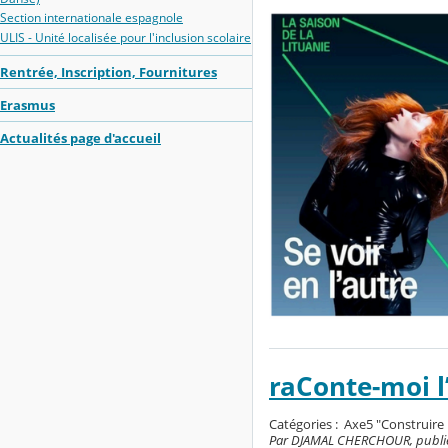
Section internationale espagnole
ULIS - Unité localisée pour l'inclusion scolaire
Rentrée, Inscription, Fournitures
Erasmus
Actualités page d'accueil
raConte-moi l’
Catégories :
Axe5 "Construire 
Par DJAMAL CHERCHOUR, publié le