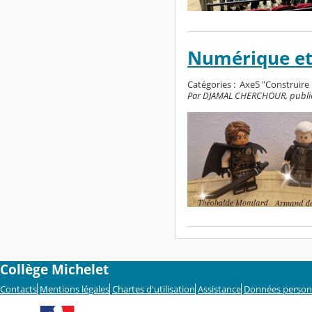
Numérique et 
Catégories :
Axe5 "Construire 
Par DJAMAL CHERCHOUR, publié le
Collège Michelet
Contacts
Mentions légales
Chartes d'utilisation
Assistance
Données person