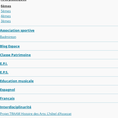
6èmes
5èmes
4èmes
3èmes
Association sportive
Badminton
Blog Espace
Classe Patrimoine
E.P.I.
E.P.S.
Education musicale
Espagnol
Français
Interdisciplinarité
Projet TRAAM Histoire des Arts: L'hôtel d'Assezat