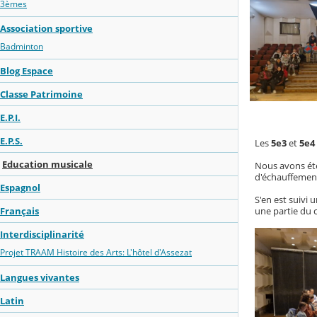
3èmes
Association sportive
Badminton
Blog Espace
Classe Patrimoine
E.P.I.
E.P.S.
Les
5e3
et
5e4
Education musicale
Nous avons été 
d'échauffement
Espagnol
S'en est suivi
une partie du 
Français
Interdisciplinarité
Projet TRAAM Histoire des Arts: L'hôtel d'Assezat
Langues vivantes
Latin