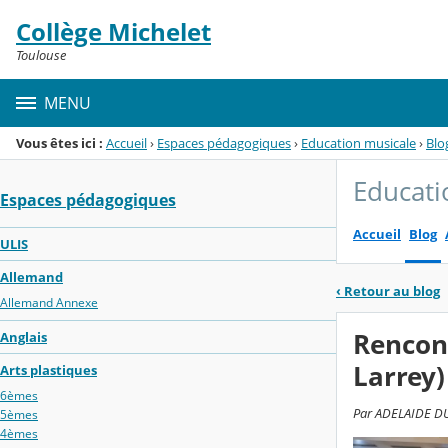
Panneau de gestion des cookies
Collège Michelet
Menu de la rubrique
Contenu
Toulouse
MENU
Vous êtes ici :
Accueil
›
Espaces pédagogiques
›
Education musicale
›
Blo
Educati
Espaces pédagogiques
Accueil
Blog
ULIS
Allemand
‹
Retour au blog
Allemand Annexe
Rencont
Anglais
Larrey)
Arts plastiques
6èmes
Par ADELAIDE DUC
5èmes
4èmes