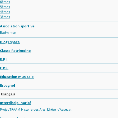
6èmes
5èmes
4èmes
3èmes
Association sportive
Badminton
Blog Espace
Classe Patrimoine
E.P.I.
E.P.S.
Education musicale
Espagnol
Français
Interdisciplinarité
Projet TRAAM Histoire des Arts: L'hôtel d'Assezat