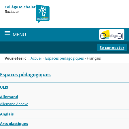
Panneau de gestion des cookies
Collège Michelet
Menu de la rubrique
Contenu
Toulouse
MENU
Se connecter
Vous êtes ici :
Accueil
›
Espaces pédagogiques
›
Français
Espaces pédagogiques
ULIS
Allemand
Allemand Annexe
Anglais
Arts plastiques